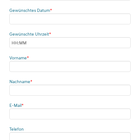
Pflichtfeld
Gewünschtes Datum
*
Pflichtfeld
Gewünschte Uhrzeit
*
Pflichtfeld
Vorname
*
Pflichtfeld
Nachname
*
Pflichtfeld
E-Mail
*
Telefon