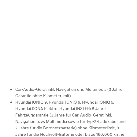
zurücklegen.
Unsere
Fahrzeuggarantie
gilt
ohne
Kilometerlimit.
Ausnahmen
von
der
5-
Jahres-
Fahrzeuggarantie:
Car-Audio-Gerät inkl. Navigation und Multimedia (3 Jahre
Garantie ohne Kilometerlimit)
Hyundai IONIQ 9, Hyundai IONIQ 6, Hyundai IONIQ 5,
Hyundai KONA Elektro, Hyundai INSTER: 5 Jahre
Fahrzeuggarantie (3 Jahre für Car-Audio-Gerät inkl.
Navigation bzw. Multimedia sowie für Typ-2-Ladekabel und
2 Jahre für die Bordnetzbatterie) ohne Kilometerlimit, 8
Jahre für die Hochvolt-Batterie oder bis zu 160.000 km, je