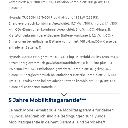
kombiniert: 4,8 l/100 km; CO₂-Emission kombiniert: 108 g/km; CO₂-
Klasse: C.
Hyundai TUCSON 1.6 T-GDI Plug-In-Hybrid 195 kW (265 PS):
Energieverbrauch kombiniert/gewichtet: 17,7 kWh/100 km plus: 1,4 l/100
km; CO₂-Emissionen kombiniert/gewichtet: 31 g/km; CO₂-Klasse: B;
Kraftstoffverbrauch bei entladener Batterie kombiniert: 7,2 l/km; CO₂-
Emissionen bei entladener Batterie kombiniert: 165 g/km;CO₂-Klasse bei
entladener Batterie: F.
Hyundai SANTA FE Signature 1.6 T-GDI Plug-in-Hybrid 212 kW (288 PS), 5-
Sitzer: Energieverbrauch gewichtet/kombiniert: 3,8 l/100 km plus 11,4
kWh/100 km; CO₂-Emissionen gewichtet/kombiniert: 87 g/km; CO₂-
Klasse: B; Energieverbrauch bei entladener Batterie kombiniert: 7,1 l/100
km; CO₂-Emissionen bei entladener Batterie kombiniert: 162 g/km; CO₂-
Klasse bei entladener Batterie: F.
5 Jahre Mobilitätsgarantie***
Je nach Modell erhälst du eine Mobilitätsgarantie für deinen
Hyundai. Maßgeblich sind die Bedingungen zur Hyundai
Mobilitätsgarantie in deinem Garantie- und Serviceheft.