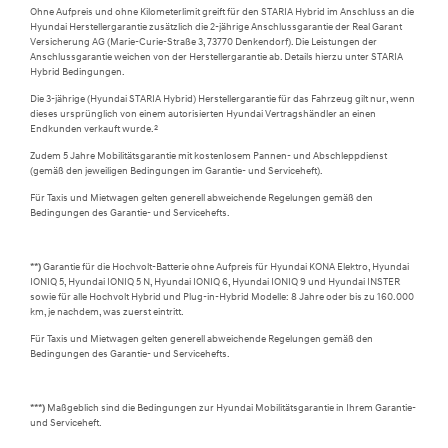
Ohne Aufpreis und ohne Kilometerlimit greift für den STARIA Hybrid im Anschluss an die
Hyundai Herstellergarantie zusätzlich die 2-jährige Anschlussgarantie der Real Garant
Versicherung AG (Marie-Curie-Straße 3, 73770 Denkendorf). Die Leistungen der
Anschlussgarantie weichen von der Herstellergarantie ab. Details hierzu unter STARIA
Hybrid Bedingungen.
Die 3-jährige (Hyundai STARIA Hybrid) Herstellergarantie für das Fahrzeug gilt nur, wenn
dieses ursprünglich von einem autorisierten Hyundai Vertragshändler an einen
Endkunden verkauft wurde.
2
Zudem 5 Jahre Mobilitätsgarantie mit kostenlosem Pannen- und Abschleppdienst
(gemäß den jeweiligen Bedingungen im Garantie- und Serviceheft).
Für Taxis und Mietwagen gelten generell abweichende Regelungen gemäß den
Bedingungen des Garantie- und Servicehefts.
**)
Garantie für die Hochvolt-Batterie ohne Aufpreis für Hyundai KONA Elektro, Hyundai
IONIQ 5, Hyundai IONIQ 5 N, Hyundai IONIQ 6, Hyundai IONIQ 9 und Hyundai INSTER
sowie für alle Hochvolt Hybrid und Plug-in-Hybrid Modelle: 8 Jahre oder bis zu 160.000
km, je nachdem, was zuerst eintritt.
Für Taxis und Mietwagen gelten generell abweichende Regelungen gemäß den
Bedingungen des Garantie- und Servicehefts.
***)
Maßgeblich sind die Bedingungen zur Hyundai Mobilitätsgarantie in Ihrem Garantie-
und Serviceheft.