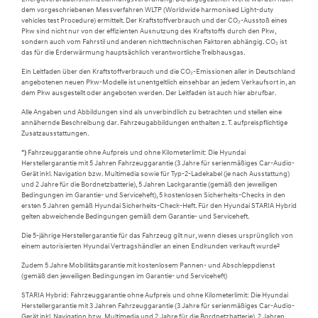
dem vorgeschriebenen Messverfahren WLTP (Worldwide harmonised Light-duty
vehicles test Procedure) ermittelt. Der Kraftstoffverbrauch und der CO₂-Ausstoß eines
Pkw sind nicht nur von der effizienten Ausnutzung des Kraftstoffs durch den Pkw,
sondern auch vom Fahrstil und anderen nichttechnischen Faktoren abhängig. CO₂ ist
das für die Erderwärmung hauptsächlich verantwortliche Treibhausgas.
Ein Leitfaden über den Kraftstoffverbrauch und die CO₂-Emissionen aller in Deutschland
angebotenen neuen Pkw-Modelle ist unentgeltlich einsehbar an jedem Verkaufsort in, an
dem Pkw ausgestellt oder angeboten werden. Der Leitfaden ist auch hier abrufbar.
Alle Angaben und Abbildungen sind als unverbindlich zu betrachten und stellen eine
annähernde Beschreibung dar. Fahrzeugabbildungen enthalten z. T. aufpreispflichtige
Zusatzausstattungen.
*)
Fahrzeuggarantie ohne Aufpreis und ohne Kilometerlimit: Die Hyundai
Herstellergarantie mit 5 Jahren Fahrzeuggarantie (3 Jahre für serienmäßiges Car-Audio-
Gerät inkl. Navigation bzw. Multimedia sowie für Typ-2-Ladekabel (je nach Ausstattung)
und 2 Jahre für die Bordnetzbatterie), 5 Jahren Lackgarantie (gemäß den jeweiligen
Bedingungen im Garantie- und Serviceheft), 5 kostenlosen Sicherheits-Checks in den
ersten 5 Jahren gemäß Hyundai Sicherheits-Check-Heft. Für den Hyundai STARIA Hybrid
gelten abweichende Bedingungen gemäß dem Garantie- und Serviceheft.
Die 5-jährige Herstellergarantie für das Fahrzeug gilt nur, wenn dieses ursprünglich von
einem autorisierten Hyundai Vertragshändler an einen Endkunden verkauft wurde
2
Zudem 5 Jahre Mobilitätsgarantie mit kostenlosem Pannen- und Abschleppdienst
(gemäß den jeweiligen Bedingungen im Garantie- und Serviceheft)
STARIA Hybrid: Fahrzeuggarantie ohne Aufpreis und ohne Kilometerlimit: Die Hyundai
Herstellergarantie mit 3 Jahren Fahrzeuggarantie (3 Jahre für serienmäßiges Car-Audio-
Gerät inkl. Navigation bzw. Multimedia und 2 Jahre für die Bordnetzbatterie), 2 Jahren