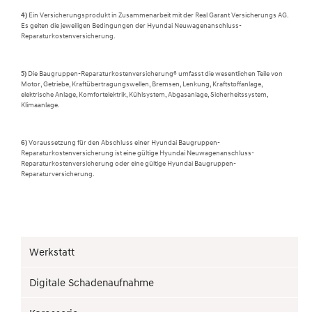
4)
Ein Versicherungsprodukt in Zusammenarbeit mit der Real Garant Versicherungs AG.
Es gelten die jeweiligen Bedingungen der Hyundai Neuwagenanschluss-
Reparaturkostenversicherung.
5)
Die Baugruppen-Reparaturkostenversicherung
6
umfasst die wesentlichen Teile von
Motor, Getriebe, Kraftübertragungswellen, Bremsen, Lenkung, Kraftstoffanlage,
elektrische Anlage, Komfortelektrik, Kühlsystem, Abgasanlage, Sicherheitssystem,
Klimaanlage.
6)
Voraussetzung für den Abschluss einer Hyundai Baugruppen-
Reparaturkostenversicherung ist eine gültige Hyundai Neuwagenanschluss-
Reparaturkostenversicherung oder eine gültige Hyundai Baugruppen-
Reparaturversicherung.
Werkstatt
Digitale Schadenaufnahme