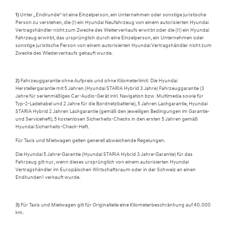
1)
Unter „Endkunde“ ist eine Einzelperson, ein Unternehmen oder sonstige juristische
Person zu verstehen, die (I) ein Hyundai Neufahrzeug von einem autorisierten Hyundai
Vertragshändler nicht zum Zwecke des Weiterverkaufs erwirbt oder die (II) ein Hyundai
Fahrzeug erwirbt, das ursprünglich durch eine Einzelperson, ein Unternehmen oder
sonstige juristische Person von einem autorisierten Hyundai Vertragshändler nicht zum
Zwecke des Wiederverkaufs gekauft wurde.
2)
Fahrzeuggarantie ohne Aufpreis und ohne Kilometerlimit: Die Hyundai
Herstellergarantie mit 5 Jahren (Hyundai STARIA Hybrid 3 Jahre) Fahrzeuggarantie (3
Jahre für serienmäßiges Car-Audio-Gerät inkl. Navigation bzw. Multimedia sowie für
Typ-2-Ladekabel und 2 Jahre für die Bordnetzbatterie), 5 Jahren Lackgarantie, Hyundai
STARIA Hybrid 2 Jahren Lackgarantie (gemäß den jeweiligen Bedingungen im Garantie-
und Serviceheft), 5 kostenlosen Sicherheits-Checks in den ersten 5 Jahren gemäß
Hyundai Sicherheits-Check-Heft.
Für Taxis und Mietwagen gelten generell abweichende Regelungen.
Die Hyundai 5 Jahre-Garantie (Hyundai STARIA Hybrid 3 Jahre-Garantie) für das
Fahrzeug gilt nur, wenn dieses ursprünglich von einem autorisierten Hyundai
Vertragshändler im Europäischen Wirtschaftsraum oder in der Schweiz an einen
Endkunden1 verkauft wurde.
3)
Für Taxis und Mietwagen gilt für Originalteile eine Kilometerbeschränkung auf 40.000
km.