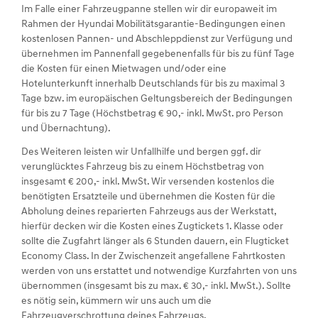
Im Falle einer Fahrzeugpanne stellen wir dir europaweit im
Rahmen der Hyundai Mobilitätsgarantie-Bedingungen einen
kostenlosen Pannen- und Abschleppdienst zur Verfügung und
übernehmen im Pannenfall gegebenenfalls für bis zu fünf Tage
die Kosten für einen Mietwagen und/oder eine
Hotelunterkunft innerhalb Deutschlands für bis zu maximal 3
Tage bzw. im europäischen Geltungsbereich der Bedingungen
für bis zu 7 Tage (Höchstbetrag € 90,- inkl. MwSt. pro Person
und Übernachtung).
Des Weiteren leisten wir Unfallhilfe und bergen ggf. dir
verunglücktes Fahrzeug bis zu einem Höchstbetrag von
insgesamt € 200,- inkl. MwSt. Wir versenden kostenlos die
benötigten Ersatzteile und übernehmen die Kosten für die
Abholung deines reparierten Fahrzeugs aus der Werkstatt,
hierfür decken wir die Kosten eines Zugtickets 1. Klasse oder
sollte die Zugfahrt länger als 6 Stunden dauern, ein Flugticket
Economy Class. In der Zwischenzeit angefallene Fahrtkosten
werden von uns erstattet und notwendige Kurzfahrten von uns
übernommen (insgesamt bis zu max. € 30,- inkl. MwSt.). Sollte
es nötig sein, kümmern wir uns auch um die
Fahrzeugverschrottung deines Fahrzeugs.