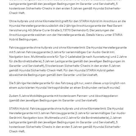
Lackgarantie (gemäß den jeweiligen Bedingungen im Garantie- und Serviceheft), 5
kostenlosen Sicherheits-Checks in den ersten 5 Jahren gemäß Hyundai Sicherheits-
Check-Heft.
Ohne Aufpreis und ohne Kilometerlimit greift für den STARIA Hybrid im Anschluss an die
Hyundai Herstellergarantie zusätzlich die 2-jährige Anschlussgarantie der Real Garant
Versicherung AG (Marie-Curie-Straße 3, 73770 Denkendorf). Die Leistungen der
Anschlussgarantie weichen von der Herstellergarantie ab. Details hierzu unter STARIA
Hybrid Bedingungen.
Fahrzeuggarantie ohne Aufpreis und ohne Kilometerlimit: Die Hyundai Herstellergarantie
mit 5 Jahren Fahrzeuggarantie (3 Jahre für serienmäßiges Car-Audio-Gerät inkl.
Navigation bzw. Multimedia sowie für Typ-2-Ladekabel (je nach Ausstattung) und 2 Jahre
für die Bordnetzbatterie), 5 Jahren Lackgarantie (gemäß den jeweiligen Bedingungen im
Garantie- und Serviceheft), 5 kostenlosen Sicherheits-Checks in den ersten 5 Jahren
gemäß Hyundai Sicherheits-Check-Heft. Für den Hyundai STARIA Hybrid gelten
abweichende Bedingungen gemäß dem Garantie- und Serviceheft.
Die 5-jährige Herstellergarantie für das Fahrzeug gilt nur, wenn dieses ursprünglich von
einem autorisierten Hyundai Vertragshändler an einen Endkunden verkauft wurde2
Zudem 5 Jahre Mobilitätsgarantie mit kostenlosem Pannen- und Abschleppdienst
(gemäß den jeweiligen Bedingungen im Garantie- und Serviceheft)
STARIA Hybrid: Fahrzeuggarantie ohne Aufpreis und ohne Kilometerlimit: Die Hyundai
Herstellergarantie mit 3 Jahren Fahrzeuggarantie (3 Jahre für serienmäßiges Car-Audio-
Gerät inkl. Navigation bzw. Multimedia und 2 Jahre für die Bordnetzbatterie), 2 Jahren
Lackgarantie (gemäß den jeweiligen Bedingungen im Garantie- und Serviceheft), 5
kostenlosen Sicherheits-Checks in den ersten 5 Jahren gemäß Hyundai Sicherheits-
Check-Heft.